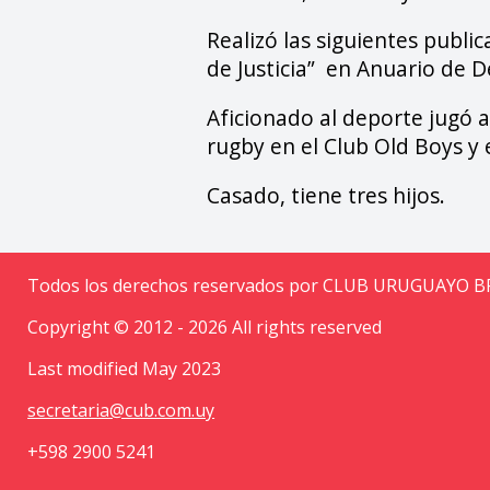
Realizó las siguientes publi
de Justicia” en Anuario de D
Aficionado al deporte jugó al 
rugby en el Club Old Boys y
Casado, tiene tres hijos.
Todos los derechos reservados por CLUB URUGUAYO 
Copyright © 2012 - 2026 All rights reserved
Last modified May 2023
secretaria@cub.com.uy
+598 2900 5241