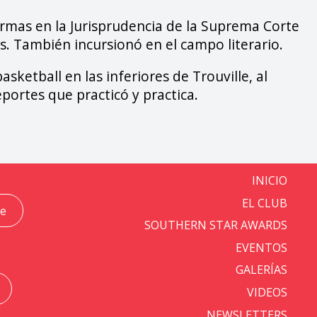
 Normas en la Jurisprudencia de la Suprema Corte
os. También incursionó en el campo literario.
asketball en las inferiores de Trouville, al
portes que practicó y practica.
INICIO
EL CLUB
be
SOUTHERN STAR AWARDS
EVENTOS
GALERÍAS
VIDEOS
NEWSLETTERS