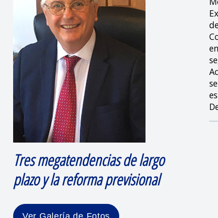
Mo
Ex
de
Co
en
se
Ac
se
es
De
Tres megatendencias de largo
plazo y la reforma previsional
Ver Galería de Fotos