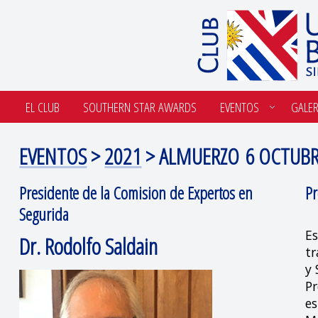
EL CLUB
SOUTHERN STAR AWARDS
EVENTOS
GALER
EVENTOS
>
2021
> ALMUERZO 6 OCTUBR
Presidente de la Comision de Expertos en
Pr
Segurida
Es
Dr. Rodolfo Saldain
tr
y 
Pr
es