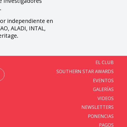
e Investigadores
.
or independiente en
FAO, ALADI, INTAL,
ritage.
EL CLUB
SOUTHERN STAR AWARDS
EVENTOS
GALERÍAS
VIDEOS
NEWSLETTERS
PONENCIAS
PAGOS