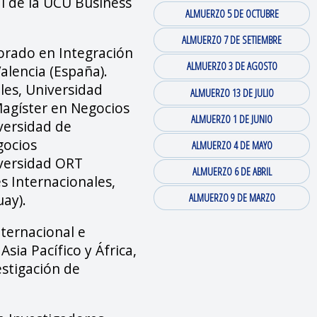
al de la UCU Business
ALMUERZO 5 DE OCTUBRE
ALMUERZO 7 DE SETIEMBRE
orado en Integración
ALMUERZO 3 DE AGOSTO
alencia (España).
les, Universidad
ALMUERZO 13 DE JULIO
Magíster en Negocios
ALMUERZO 1 DE JUNIO
versidad de
gocios
ALMUERZO 4 DE MAYO
iversidad ORT
ALMUERZO 6 DE ABRIL
s Internacionales,
ay).
ALMUERZO 9 DE MARZO
nternacional e
Asia Pacífico y África,
estigación de