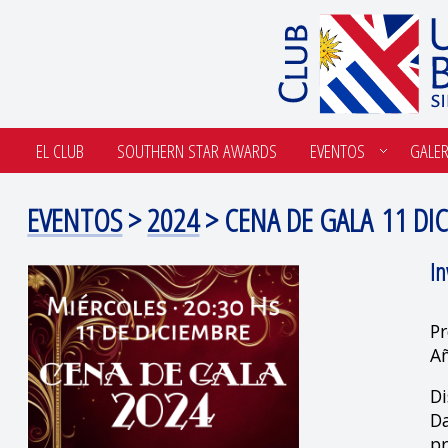
EL CLUB
SOUTHERN STAR AWARDS
EVENTOS
GALER
EVENTOS
>
2024
> CENA DE GALA 11 DI
In
Pr
A
Di
Da
pr